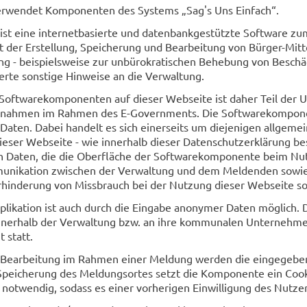
rwendet Komponenten des Systems „Sag's Uns Einfach“.
“ ist eine internetbasierte und datenbankgestützte Software
der Erstellung, Speicherung und Bearbeitung von Bürger-Mitte
 - beispielsweise zur unbürokratischen Behebung von Besch
erte sonstige Hinweise an die Verwaltung.
 Softwarekomponenten auf dieser Webseite ist daher Teil der 
aßnahmen im Rahmen des E-Governments. Die Softwarekompone
ten. Dabei handelt es sich einerseits um diejenigen allgemei
ieser Webseite - wie innerhalb dieser Datenschutzerklärung b
Daten, die die Oberfläche der Softwarekomponente beim Nutze
munikation zwischen der Verwaltung und dem Meldenden sowie
rhinderung von Missbrauch bei der Nutzung dieser Webseite so
likation ist auch durch die Eingabe anonymer Daten möglich. 
e innerhalb der Verwaltung bzw. an ihre kommunalen Unternehm
t statt.
 Bearbeitung im Rahmen einer Meldung werden die eingegeben
Speicherung des Meldungsortes setzt die Komponente ein Cooki
h notwendig, sodass es einer vorherigen Einwilligung des Nutzer