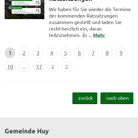
Wir haben für Sie wieder die Termine
der kommenden Ratssitzungen
zusammen gestellt und laden Sie
recht-herzlich ein, daran
teilzunehmen. 👍 ...
Mehr
1
2
3
4
5
6
7
8
9
10
...
17
zurück
nach oben
Gemeinde Huy