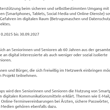
Unterstützung beim sicheren und selbstbestimmten Umgang mit
ien (Smartphones, Tablets, Social Media und Online-Dienste) so
ür Gefahren im digitalen Raum (Betrugsmaschen und Datenschut
jektes.
.10.2025 bis 30.09.2027
 sich an Seniorinnen und Senioren ab 60 Jahren aus der gesamt
n digital interessierte als auch weniger oder sozial isolierte
nioren.
nen und Bürger, die sich freiwillig im Netzwerk einbringen mö
m Projekt teilnehmen.
hops wird den Seniorinnen und Senioren die Nutzung von Smart
n digitalen Kommunikationsmitteln erklärt. Themen wie E-Mail
Online-Terminvereinbarungen bei Ärzten, sichere Passwörter, 
e Medien gehören ebenfalls dazu.