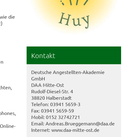
wie die
z)
Kontakt
en
Deutsche Angestellten-Akademie
GmbH
DAA Mitte-Ost
chten,
Rudolf-Diesel-Str. 4
38820 Halberstadt
Telefon: 03941 5659-3
Fax: 03941 5659-59
phones,
Mobil: 0152 32742721
,
Email: Andreas.Brueggemann@daa.de
Online-
Internet: www.daa-mitte-ost.de