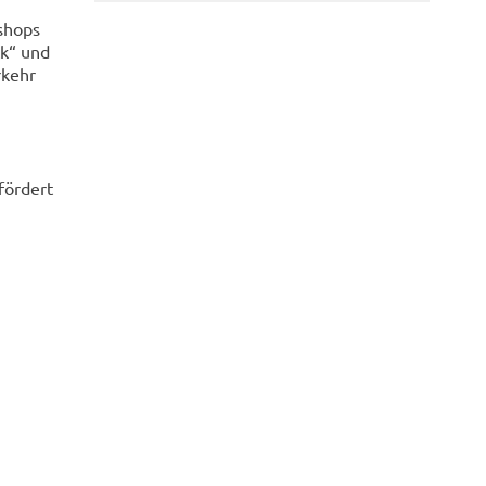
shops
ck“ und
rkehr
fördert