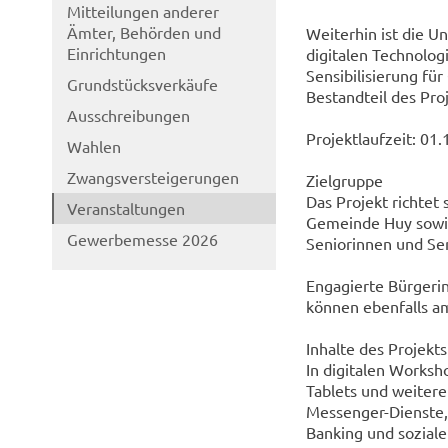
Mitteilungen anderer
Ämter, Behörden und
Weiterhin ist die 
Einrichtungen
digitalen Technolog
Sensibilisierung f
Grundstücksverkäufe
Bestandteil des Pro
Ausschreibungen
Projektlaufzeit: 01
Wahlen
Zwangsversteigerungen
Zielgruppe
Das Projekt richtet
Veranstaltungen
Gemeinde Huy sowie a
Gewerbemesse 2026
Seniorinnen und Se
Engagierte Bürgerin
können ebenfalls a
Inhalte des Projekts
In digitalen Works
Tablets und weitere
Messenger-Dienste, 
Banking und sozial