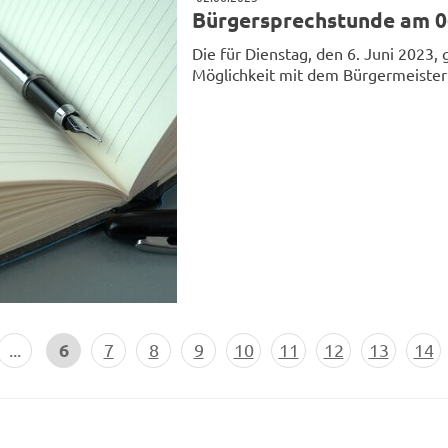
Bürgersprechstunde am 0
Die für Dienstag, den 6. Juni 2023,
Möglichkeit mit dem Bürgermeister 
6
...
7
8
9
10
11
12
13
14