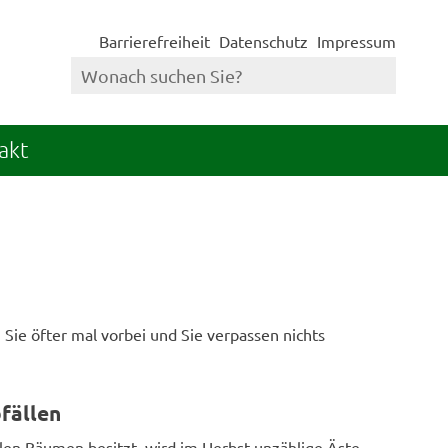
Barrierefreiheit
Datenschutz
Impressum
akt
Sie öfter mal vorbei und Sie verpassen nichts
fällen
len Bäumen besitzt, wird im Herbst unzählige Äste,