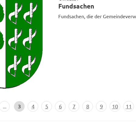
Fundsachen
Fundsachen, die der Gemeindever
3
...
4
5
6
7
8
9
10
11