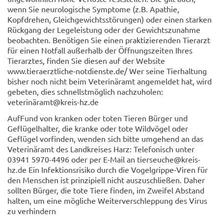
wenn Sie neurologische Symptome (z.B. Apathie,
Kopfdrehen, Gleichgewichtsstörungen) oder einen starken
Rückgang der Legeleistung oder der Gewichtszunahme
beobachten. Benötigen Sie einen praktizierenden Tierarzt
für einen Notfall außerhalb der Öffnungszeiten Ihres
Tierarztes, finden Sie diesen auf der Website
www.tieraerztliche-notdienste.de/ Wer seine Tierhaltung
bisher noch nicht beim Veterinäramt angemeldet hat, wird
gebeten, dies schnellstmöglich nachzuholen:
veterinäramt@kreis-hz.de
AufFund von kranken oder toten Tieren Bürger und
Geflügelhalter, die kranke oder tote Wildvögel oder
Geflügel vorfinden, wenden sich bitte umgehend an das
Veterinäramt des Landkreises Harz: Telefonisch unter
03941 5970-4496 oder per E-Mail an tierseuche@kreis-
hz.de Ein Infektionsrisiko durch die Vogelgrippe-Viren für
den Menschen ist prinzipiell nicht auszuschließen. Daher
sollten Bürger, die tote Tiere finden, im Zweifel Abstand
halten, um eine mögliche Weiterverschleppung des Virus
zu verhindern